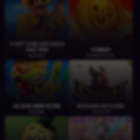
3 HOT CHILLIES HOLD
AND WIN
COINUP
BOOONGO
PRAGMATIC PLAY
ALOHA KING ELVIS
SHOGUN SKYLORD
BGAMING
JUST SLOTS