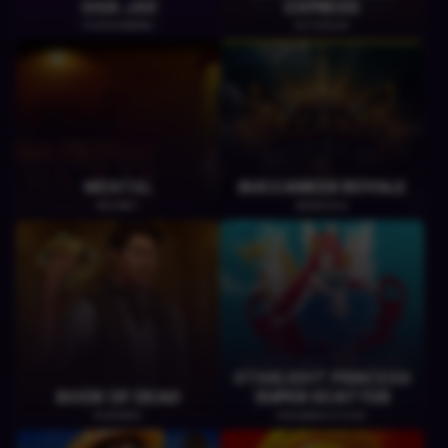
GIGA JAR
EXPRESS
PUSHGAMING
OCTOPLAY
MENTAL
BUCCANEER ROYALE
NOLIMIT
MANCALA
STARLIGHT PRINCESS
BOOK OF DEAD
SUPER SCATTER
PLAYNGO
PRAGMATIC PLAY