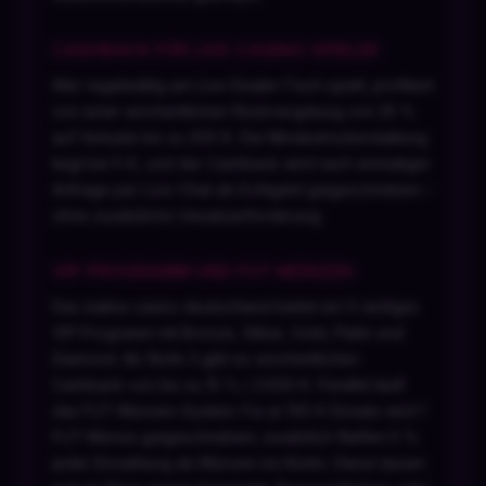
CASHBACK FÜR LIVE-CASINO-SPIELER
Wer regelmäßig am Live-Dealer-Tisch spielt, profitiert
von einer wöchentlichen Rückvergütung von 25 %
auf Verluste bis zu 200 €. Die Mindestrückerstattung
liegt bei 5 €, und der Cashback wird nach einmaliger
Anfrage per Live-Chat als Echtgeld gutgeschrieben –
ohne zusätzliche Umsatzanforderung.
VIP-PROGRAMM UND FUT-MÜNZEN
Das malina casino deutschland bietet ein 5-stufiges
VIP-Programm mit Bronze, Silber, Gold, Platin und
Diamond. Ab Stufe 3 gibt es wöchentlichen
Cashback von bis zu 15 % / 3.000 €. Parallel läuft
das FUT-Münzen-System: Für je 100 € Einsatz wird 1
FUT-Münze gutgeschrieben; zusätzlich fließen 5 %
jeder Einzahlung als Münzen ins Konto. Diese lassen