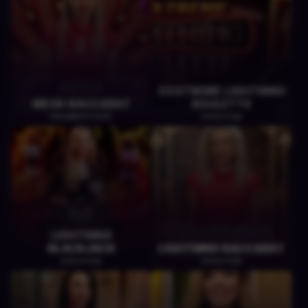
XXXTREME LIGHTNING
MEGA BACCARAT
ROULETTE
PRAGMATIC PLAY
EVOLUTION
LIGHTNING
BLACKJACK
LIGHTNING BACCARAT
EVOLUTION
EVOLUTION