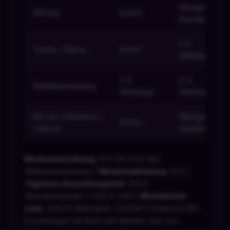
Wenige
MiFinity
Sofort
Stunden
1–2
Trustly / Klarna
Sofort
Werktage
1–3
2–3
Banküberweisung
Werktage
Werktage
Bitcoin / Ethereum /
Wenige
Sofort
Litecoin
Stunden
Mindesteinzahlung:
10 € (20 € für den
Willkommensbonus) |
Mindestabhebung:
10 € |
Tägliches Auszahlungslimit:
500 €
(Standardspieler) / 1.500 € (VIP) |
Monatliches
Limit:
7.000 € (Standard) / 20.000 € (Diamond VIP).
Einzahlungen mit Skrill oder Neteller sind vom