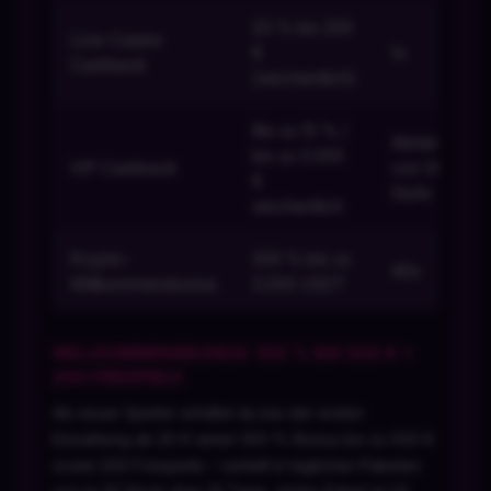
25 % bis 200
Live-Casino
€
1x
Cashback
(wöchentlich)
Bis zu 15 % /
Abhängig
bis zu 3.000
VIP Cashback
von VIP-
€
Stufe
wöchentlich
Krypto-
200 % bis zu
40x
Willkommensbonus
3.000 USDT
WILLKOMMENSBONUS: 100 % BIS 500 € +
200 FREISPIELE
Als neuer Spieler erhältst du bei der ersten
Einzahlung ab 20 € einen 100-%-Bonus bis zu 500 €
sowie 200 Freispiele – verteilt in täglichen Paketen