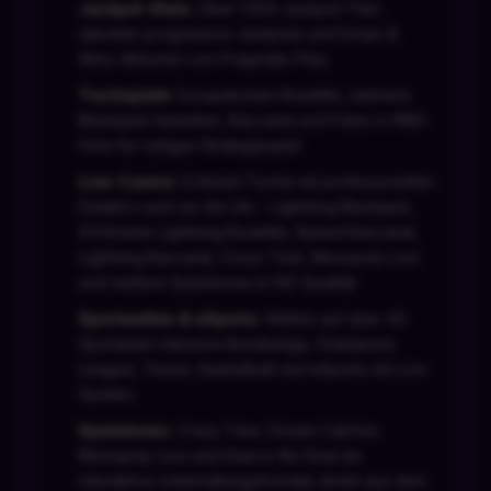
Jackpot-Slots:
Über 1.000 Jackpot-Titel,
darunter progressive Jackpots und Drops &
Wins-Aktionen von Pragmatic Play.
Tischspiele:
Europäisches Roulette, mehrere
Blackjack-Varianten, Baccarat und Poker in RNG-
Form für ruhiges Strategiespiel.
Live-Casino:
Echtzeit-Tische mit professionellen
Dealern rund um die Uhr – Lightning Blackjack,
XXXtreme Lightning Roulette, Speed Baccarat,
Lightning Baccarat, Crazy Time, Monopoly Live
und weitere Spielshows in HD-Qualität.
Sportwetten & eSports:
Wetten auf über 40
Sportarten inklusive Bundesliga, Champions
League, Tennis, Basketball und eSports mit Live-
Quoten.
Spielshows:
Crazy Time, Dream Catcher,
Monopoly Live und Deal or No Deal als
interaktive Unterhaltungsformate direkt aus dem