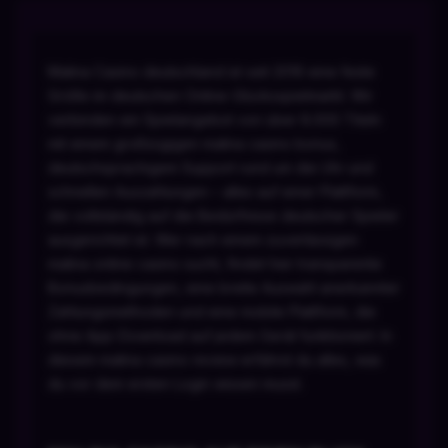
Malina Casino deutschland ist seit 2016 eine feste
Größe im deutschen Online-Glücksspielmarkt. Wir
verbinden ein Spielangebot von über 8.000 Titeln
mit einem großzügigen malina casino bonus,
deutschsprachigem Support rund um die Uhr und
schnellen Auszahlungen – alles auf einer Plattform,
die vollständig auf die Bedürfnisse deutscher Spieler
ausgerichtet ist. Wer nach einem zuverlässigen
malina online casino sucht, findet hier transparente
Bonusbedingungen, eine breite Auswahl anerkannter
Zahlungsmethoden und eine mobile Plattform, die
ohne App-Download auf jedem Gerät funktioniert. In
diesem malina casino review erfährst du alles, was
du vor dem ersten Login wissen musst.