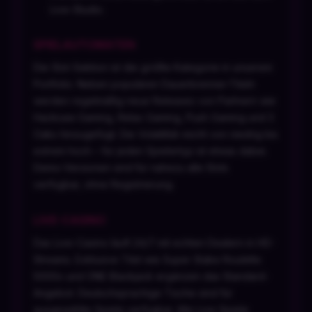
Live-Studio.
SPIELAUTOMATEN
Die Slot-Sektion ist die größte Kategorie in unserem
Portfolio. Neben populären Dauerbrenner-Titeln
werden regelmäßig neue Releases von Partnern wie
Hacksaw Gaming, Relax Gaming, Push Gaming und 3
Oaks hinzugefügt. Die Volatilität reicht von niedrig bis
extrem hoch – für jeden Spielertyp ist etwas dabei.
Demo-Versionen sind für nahezu alle Slots
verfügbar, ohne Registrierung.
LIVE-CASINO
Das Live-Casino läuft 24/7 mit echten Dealern in HD-
Streams. Exklusive Titel wie Super Stake Roulette
5000x und ONE Blackjack ergänzen das Standard-
Angebot. Deutschsprachige Tische sind für
ausgewählte Spiele verfügbar. Alle Live-Spiele